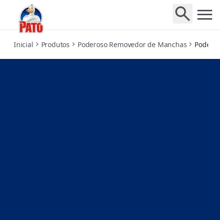
powerful-stain-remover
Inicial
Produtos
Poderoso Removedor de Manchas
Podero