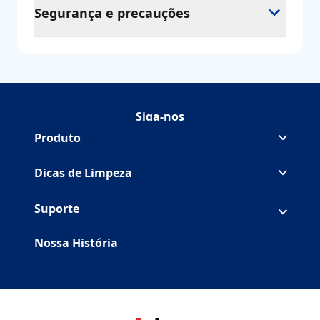
Segurança e precauções
Siga-nos
Seguir Duck no Facebook
(Opens in a new tab)
Seguir Duck no Youtube
(Opens in a new tab)
Produto
Dicas de Limpeza
Suporte
Nossa História