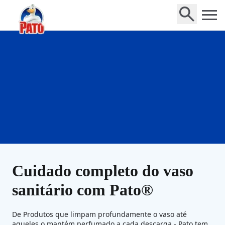
Home
Cuidado completo do vaso
sanitário com Pato®
De Produtos que limpam profundamente o vaso até
aqueles o mantém perfumado a cada descarga - Pato tem