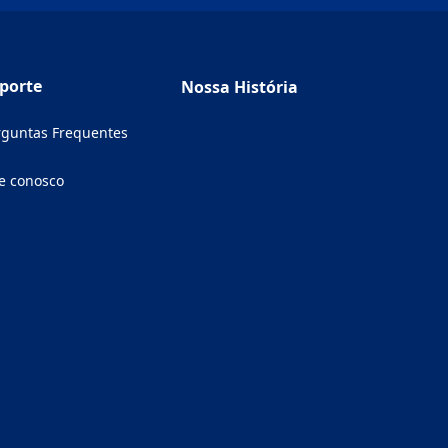
porte
Nossa História
rguntas Frequentes
e conosco
ens in a new tab)