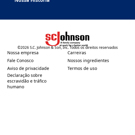
Nossa História
©
2026
S.C. Johnson & Son, Inc. Todos os direitos reservados
(Opens in a new tab)
Nossa empresa
Carreiras
(Opens in a new tab)
(Opens in a new tab)
Fale Conosco
Nossos ingredientes
(Opens in a new tab)
(Opens in a new tab)
Aviso de privacidade
Termos de uso
(Opens in a new tab)
(Opens in a new tab)
Declaração sobre
escravidão e tráfico
(Opens in a new tab)
humano