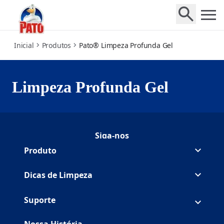
deep-action-gel
Inicial
Produtos
Pato® Limpeza Profunda Gel
Limpeza Profunda Gel
Siga-nos
Seguir Duck no Facebook
(Opens in a new tab)
Seguir Duck no Youtube
(Opens in a new tab)
Produto
Dicas de Limpeza
Suporte