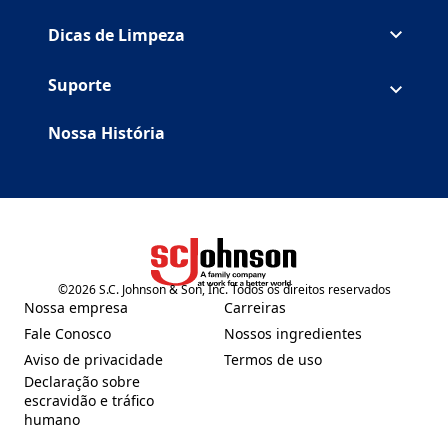
Dicas de Limpeza
Suporte
Nossa História
©
2026
S.C. Johnson & Son, Inc. Todos os direitos reservados
(Opens in a new tab)
Nossa empresa
Carreiras
(Opens in a new tab)
(Opens in a new tab)
Fale Conosco
Nossos ingredientes
(Opens in a new tab)
(Opens in a new tab)
Aviso de privacidade
Termos de uso
(Opens in a new tab)
(Opens in a new tab)
Declaração sobre
escravidão e tráfico
(Opens in a new tab)
humano